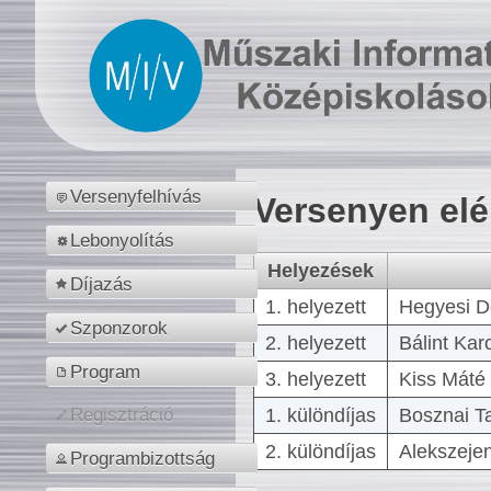
Versenyfelhívás
Versenyen el
Lebonyolítás
Helyezések
Díjazás
1. helyezett
Hegyesi D
Szponzorok
2. helyezett
Bálint Kar
Program
3. helyezett
Kiss Máté 
1. különdíjas
Bosznai T
Regisztráció
2. különdíjas
Alekszejen
Programbizottság