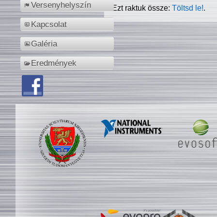
Versenyhelyszín
Ezt raktuk össze:
Töltsd le!
.
Kapcsolat
Galéria
Eredmények