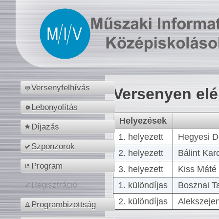
Versenyfelhívás
Versenyen el
Lebonyolítás
Helyezések
Díjazás
1. helyezett
Hegyesi D
Szponzorok
2. helyezett
Bálint Kar
Program
3. helyezett
Kiss Máté 
1. különdíjas
Bosznai T
Regisztráció
2. különdíjas
Alekszejen
Programbizottság