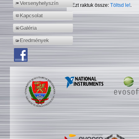
Versenyhelyszín
Ezt raktuk össze:
Töltsd le!
.
Kapcsolat
Galéria
Eredmények