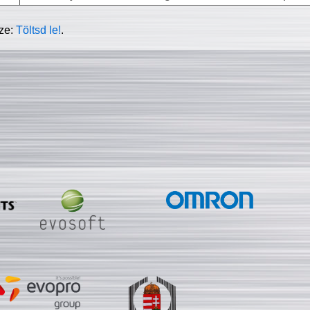
sze:
Töltsd le!
.