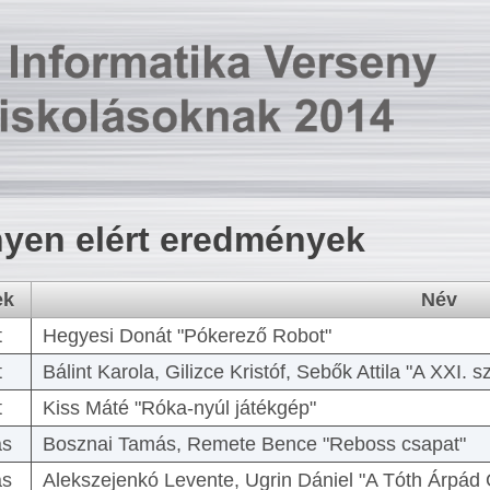
yen elért eredmények
ek
Név
t
Hegyesi Donát "Pókerező Robot"
t
Bálint Karola, Gilizce Kristóf, Sebők Attila "A XXI.
t
Kiss Máté "Róka-nyúl játékgép"
as
Bosznai Tamás, Remete Bence "Reboss csapat"
as
Alekszejenkó Levente, Ugrin Dániel "A Tóth Árpád 