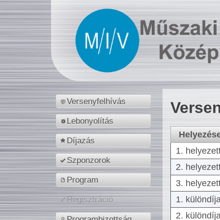
Versenyfelhívás
Versen
Lebonyolítás
Helyezés
Díjazás
1. helyezet
Szponzorok
2. helyezet
Program
3. helyezet
1. különdíj
Regisztráció
2. különdíj
Programbizottság