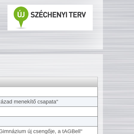
 század menekítő csapata"
Gimnázium új csengője, a tAGBell"