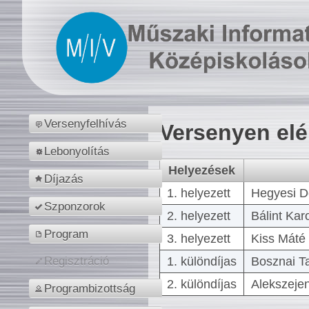
Versenyfelhívás
Versenyen el
Lebonyolítás
Helyezések
Díjazás
1. helyezett
Hegyesi D
Szponzorok
2. helyezett
Bálint Kar
Program
3. helyezett
Kiss Máté 
1. különdíjas
Bosznai T
Regisztráció
2. különdíjas
Alekszejen
Programbizottság