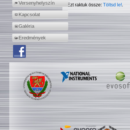
Versenyhelyszín
Ezt raktuk össze:
Töltsd le!
.
Kapcsolat
Galéria
Eredmények