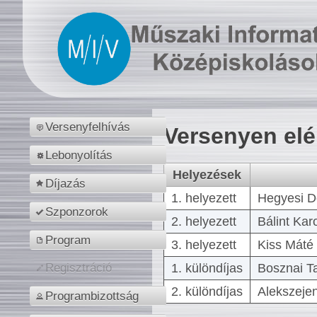
Versenyfelhívás
Versenyen el
Lebonyolítás
Helyezések
Díjazás
1. helyezett
Hegyesi D
Szponzorok
2. helyezett
Bálint Kar
Program
3. helyezett
Kiss Máté 
1. különdíjas
Bosznai T
Regisztráció
2. különdíjas
Alekszejen
Programbizottság