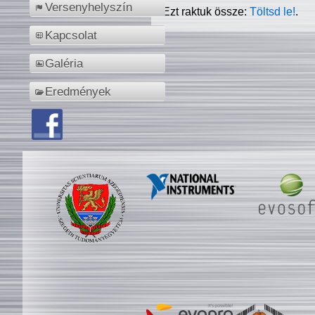
Versenyhelyszín
Ezt raktuk össze:
Töltsd le!
.
Kapcsolat
Galéria
Eredmények