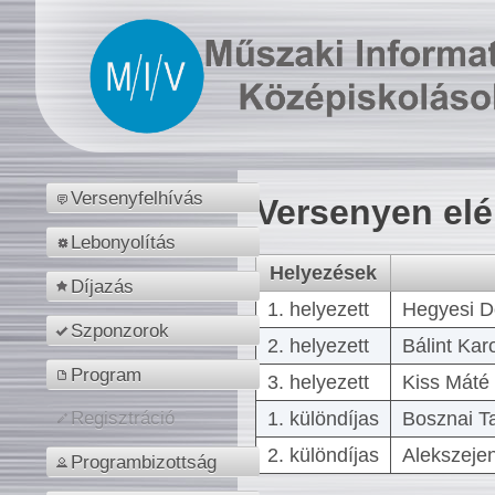
Versenyfelhívás
Versenyen el
Lebonyolítás
Helyezések
Díjazás
1. helyezett
Hegyesi D
Szponzorok
2. helyezett
Bálint Kar
Program
3. helyezett
Kiss Máté 
1. különdíjas
Bosznai T
Regisztráció
2. különdíjas
Alekszejen
Programbizottság