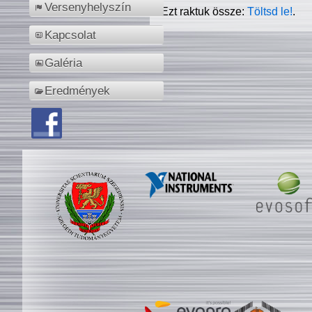
Versenyhelyszín
Ezt raktuk össze:
Töltsd le!
.
Kapcsolat
Galéria
Eredmények