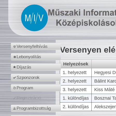
Versenyfelhívás
Versenyen el
Lebonyolítás
Helyezések
Díjazás
1. helyezett
Hegyesi D
Szponzorok
2. helyezett
Bálint Kar
Program
3. helyezett
Kiss Máté 
1. különdíjas
Bosznai T
Regisztráció
2. különdíjas
Alekszejen
Programbizottság