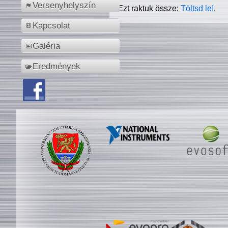
Versenyhelyszín
Ezt raktuk össze:
Töltsd le!
.
Kapcsolat
Galéria
Eredmények