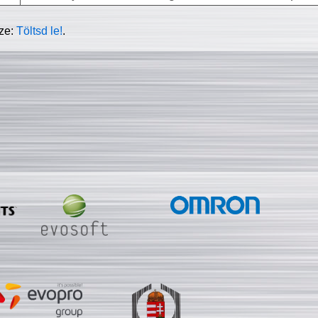
sze:
Töltsd le!
.