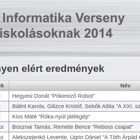
yen elért eredmények
ek
Név
t
Hegyesi Donát "Pókerező Robot"
t
Bálint Karola, Gilizce Kristóf, Sebők Attila "A XXI.
t
Kiss Máté "Róka-nyúl játékgép"
as
Bosznai Tamás, Remete Bence "Reboss csapat"
as
Alekszejenkó Levente, Ugrin Dániel "A Tóth Árpád 