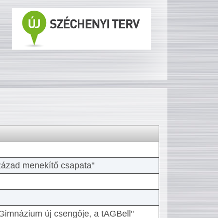
 század menekítő csapata"
Gimnázium új csengője, a tAGBell"