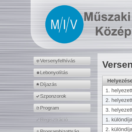
Versenyfelhívás
Versen
Lebonyolítás
Helyezés
Díjazás
1. helyezet
Szponzorok
2. helyezet
Program
3. helyezet
1. különdíj
Regisztráció
2. különdíj
Programbizottság