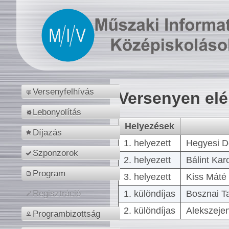
Versenyfelhívás
Versenyen el
Lebonyolítás
Helyezések
Díjazás
1. helyezett
Hegyesi D
Szponzorok
2. helyezett
Bálint Kar
Program
3. helyezett
Kiss Máté 
1. különdíjas
Bosznai T
Regisztráció
2. különdíjas
Alekszejen
Programbizottság