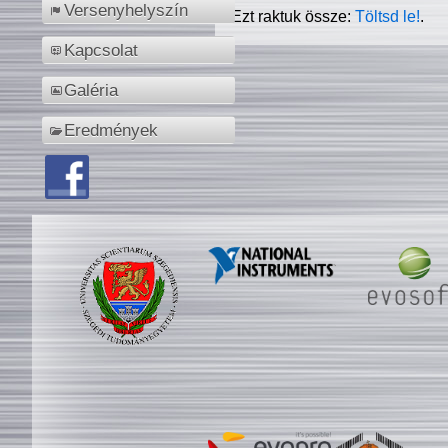
Versenyhelyszín
Ezt raktuk össze:
Töltsd le!
.
Kapcsolat
Galéria
Eredmények