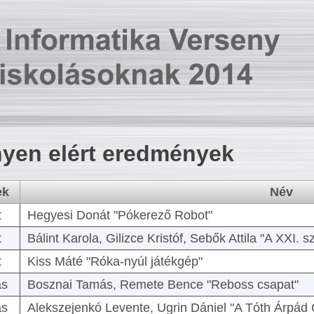
yen elért eredmények
ek
Név
t
Hegyesi Donát "Pókerező Robot"
t
Bálint Karola, Gilizce Kristóf, Sebők Attila "A XXI.
t
Kiss Máté "Róka-nyúl játékgép"
as
Bosznai Tamás, Remete Bence "Reboss csapat"
as
Alekszejenkó Levente, Ugrin Dániel "A Tóth Árpád 