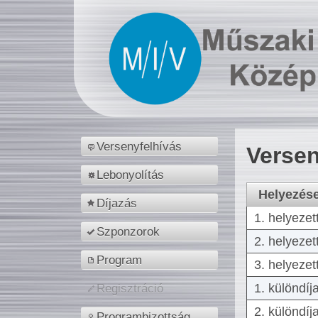
Versenyfelhívás
Versen
Lebonyolítás
Helyezés
Díjazás
1. helyezet
Szponzorok
2. helyezet
Program
3. helyezet
1. különdíj
Regisztráció
2. különdíj
Programbizottság