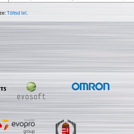
sze:
Töltsd le!
.