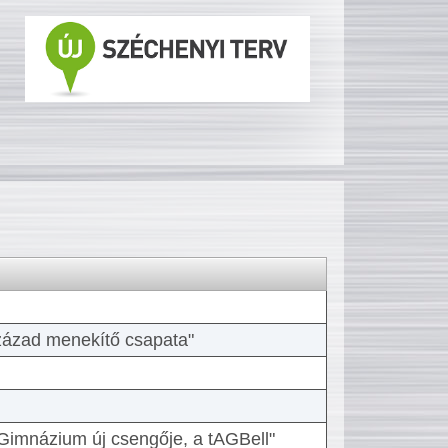
 század menekítő csapata"
Gimnázium új csengője, a tAGBell"