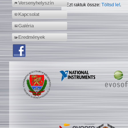
Versenyhelyszín
Ezt raktuk össze:
Töltsd le!
.
Kapcsolat
Galéria
Eredmények