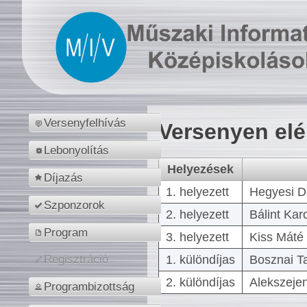
Versenyfelhívás
Versenyen el
Lebonyolítás
Helyezések
Díjazás
1. helyezett
Hegyesi D
Szponzorok
2. helyezett
Bálint Kar
Program
3. helyezett
Kiss Máté 
1. különdíjas
Bosznai T
Regisztráció
2. különdíjas
Alekszejen
Programbizottság