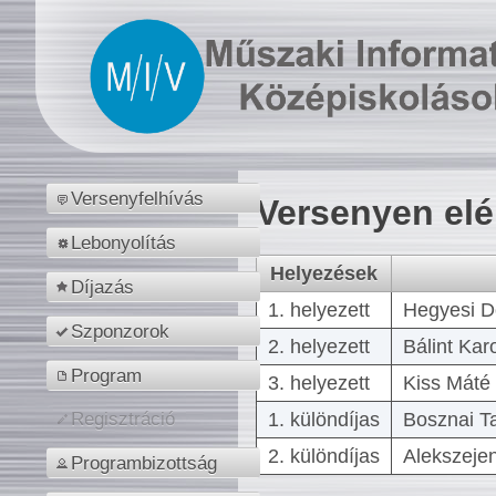
Versenyfelhívás
Versenyen el
Lebonyolítás
Helyezések
Díjazás
1. helyezett
Hegyesi D
Szponzorok
2. helyezett
Bálint Kar
Program
3. helyezett
Kiss Máté 
1. különdíjas
Bosznai T
Regisztráció
2. különdíjas
Alekszejen
Programbizottság