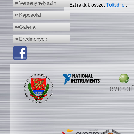
Versenyhelyszín
Ezt raktuk össze:
Töltsd le!
.
Kapcsolat
Galéria
Eredmények