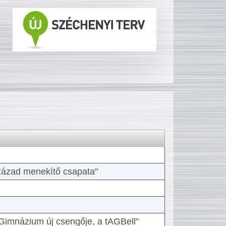
 század menekítő csapata"
Gimnázium új csengője, a tAGBell"