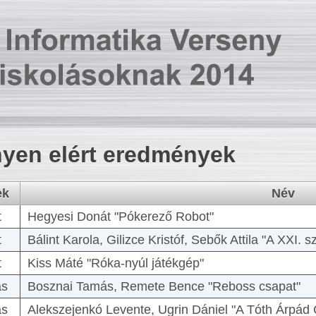
yen elért eredmények
ek
Név
t
Hegyesi Donát "Pókerező Robot"
t
Bálint Karola, Gilizce Kristóf, Sebők Attila "A XXI.
t
Kiss Máté "Róka-nyúl játékgép"
as
Bosznai Tamás, Remete Bence "Reboss csapat"
as
Alekszejenkó Levente, Ugrin Dániel "A Tóth Árpád 