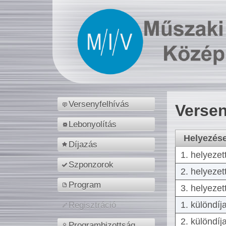
Versenyfelhívás
Versen
Lebonyolítás
Helyezés
Díjazás
1. helyezet
Szponzorok
2. helyezet
Program
3. helyezet
1. különdíj
Regisztráció
2. különdíj
Programbizottság