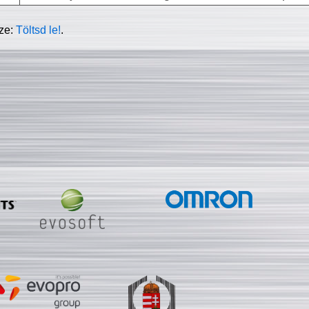
sze:
Töltsd le!
.