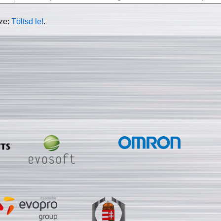
sze:
Töltsd le!
.