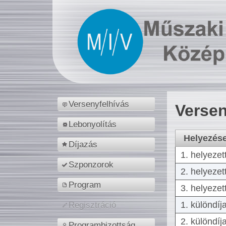
Versenyfelhívás
Versen
Lebonyolítás
Helyezés
Díjazás
1. helyezet
Szponzorok
2. helyezet
Program
3. helyezet
1. különdíj
Regisztráció
2. különdíj
Programbizottság