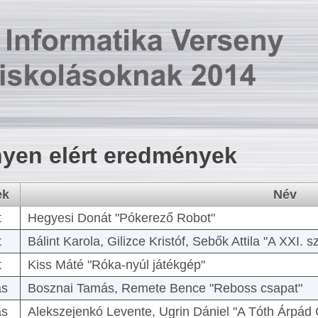
yen elért eredmények
ek
Név
t
Hegyesi Donát "Pókerező Robot"
t
Bálint Karola, Gilizce Kristóf, Sebők Attila "A XXI.
t
Kiss Máté "Róka-nyúl játékgép"
as
Bosznai Tamás, Remete Bence "Reboss csapat"
as
Alekszejenkó Levente, Ugrin Dániel "A Tóth Árpád 