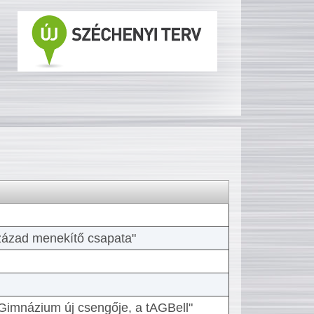
 század menekítő csapata"
Gimnázium új csengője, a tAGBell"