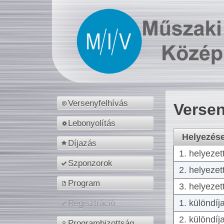
Versenyfelhívás
Versen
Lebonyolítás
Helyezés
Díjazás
1. helyezet
Szponzorok
2. helyezet
Program
3. helyezet
1. különdíj
Regisztráció
2. különdíj
Programbizottság