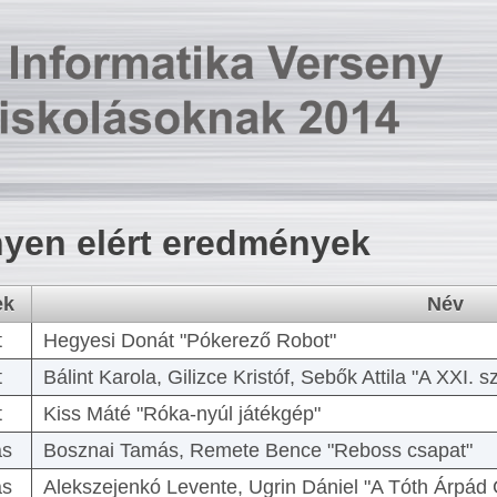
yen elért eredmények
ek
Név
t
Hegyesi Donát "Pókerező Robot"
t
Bálint Karola, Gilizce Kristóf, Sebők Attila "A XXI.
t
Kiss Máté "Róka-nyúl játékgép"
as
Bosznai Tamás, Remete Bence "Reboss csapat"
as
Alekszejenkó Levente, Ugrin Dániel "A Tóth Árpád 