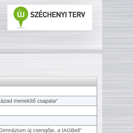
 század menekítő csapata"
Gimnázium új csengője, a tAGBell"