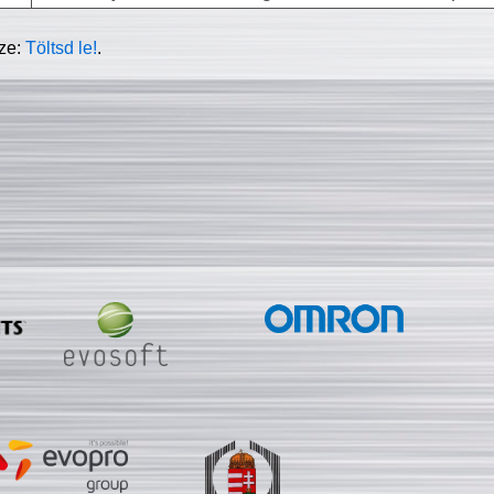
sze:
Töltsd le!
.