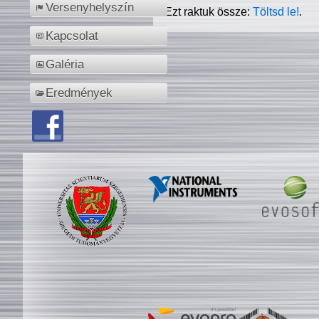
Versenyhelyszín
Ezt raktuk össze:
Töltsd le!
.
Kapcsolat
Galéria
Eredmények