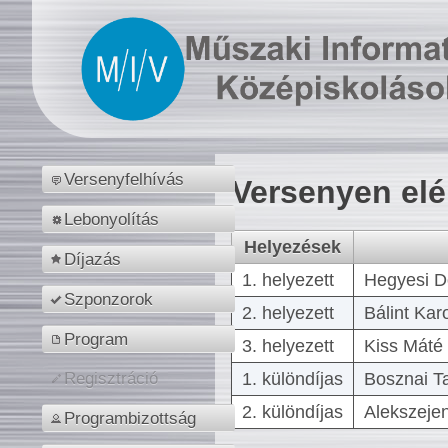
Versenyfelhívás
Versenyen el
Lebonyolítás
Helyezések
Díjazás
1. helyezett
Hegyesi D
Szponzorok
2. helyezett
Bálint Kar
Program
3. helyezett
Kiss Máté 
1. különdíjas
Bosznai T
Regisztráció
2. különdíjas
Alekszejen
Programbizottság