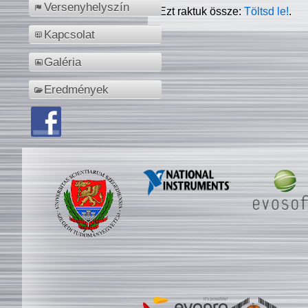
Versenyhelyszín
Ezt raktuk össze:
Töltsd le!
.
Kapcsolat
Galéria
Eredmények