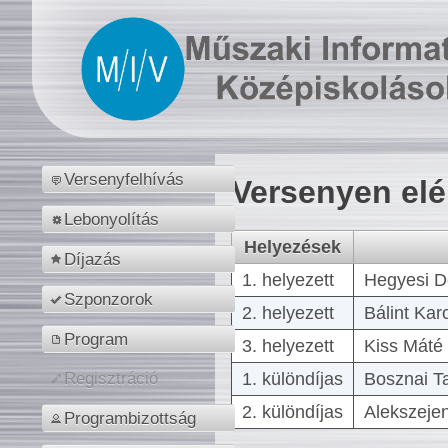
Versenyfelhívás
Versenyen el
Lebonyolítás
Helyezések
Díjazás
1. helyezett
Hegyesi D
Szponzorok
2. helyezett
Bálint Kar
Program
3. helyezett
Kiss Máté 
1. különdíjas
Bosznai T
Regisztráció
2. különdíjas
Alekszejen
Programbizottság