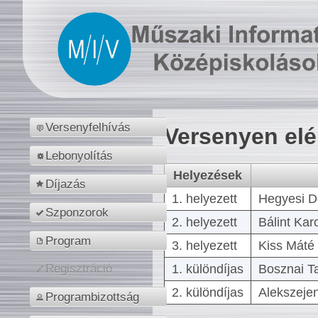
Versenyfelhívás
Versenyen el
Lebonyolítás
Helyezések
Díjazás
1. helyezett
Hegyesi D
Szponzorok
2. helyezett
Bálint Kar
Program
3. helyezett
Kiss Máté 
1. különdíjas
Bosznai T
Regisztráció
2. különdíjas
Alekszejen
Programbizottság