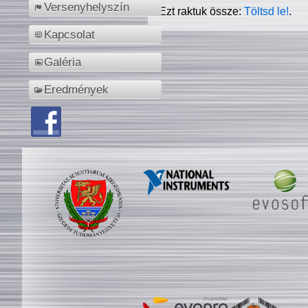
Versenyhelyszín
Ezt raktuk össze:
Töltsd le!
.
Kapcsolat
Galéria
Eredmények