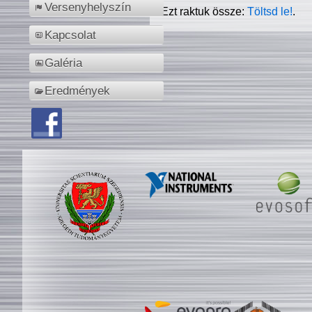
Versenyhelyszín
Ezt raktuk össze:
Töltsd le!
.
Kapcsolat
Galéria
Eredmények