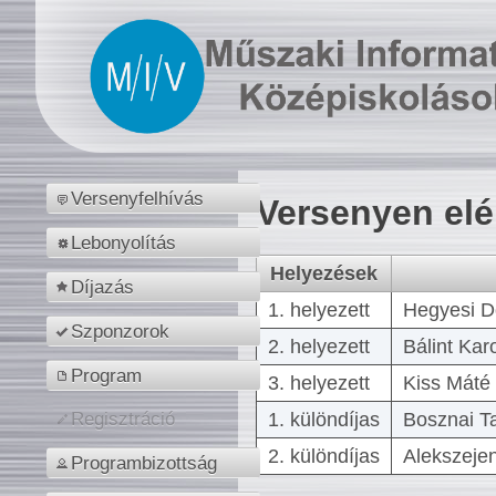
Versenyfelhívás
Versenyen el
Lebonyolítás
Helyezések
Díjazás
1. helyezett
Hegyesi D
Szponzorok
2. helyezett
Bálint Kar
Program
3. helyezett
Kiss Máté 
1. különdíjas
Bosznai T
Regisztráció
2. különdíjas
Alekszejen
Programbizottság