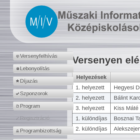
Versenyfelhívás
Versenyen el
Lebonyolítás
Helyezések
Díjazás
1. helyezett
Hegyesi D
Szponzorok
2. helyezett
Bálint Kar
Program
3. helyezett
Kiss Máté 
1. különdíjas
Bosznai T
Regisztráció
2. különdíjas
Alekszejen
Programbizottság