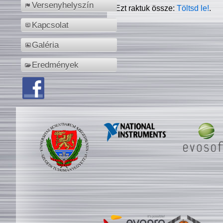
Versenyhelyszín
Ezt raktuk össze:
Töltsd le!
.
Kapcsolat
Galéria
Eredmények