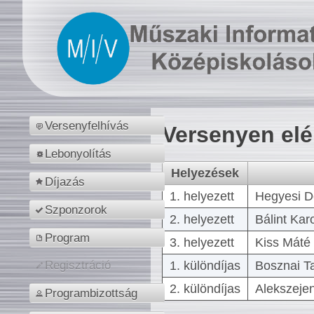
Versenyfelhívás
Versenyen el
Lebonyolítás
Helyezések
Díjazás
1. helyezett
Hegyesi D
Szponzorok
2. helyezett
Bálint Kar
Program
3. helyezett
Kiss Máté 
1. különdíjas
Bosznai T
Regisztráció
2. különdíjas
Alekszejen
Programbizottság