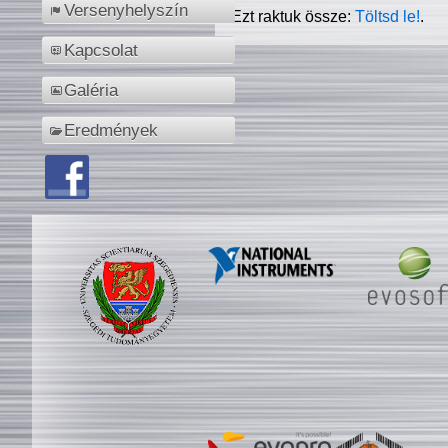
Versenyhelyszín
Ezt raktuk össze:
Töltsd le!
.
Kapcsolat
Galéria
Eredmények