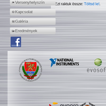
Versenyhelyszín
Ezt raktuk össze:
Töltsd le!
.
Kapcsolat
Galéria
Eredmények