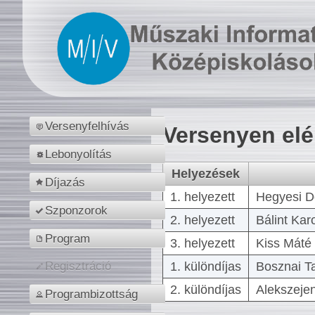
Versenyfelhívás
Versenyen el
Lebonyolítás
Helyezések
Díjazás
1. helyezett
Hegyesi D
Szponzorok
2. helyezett
Bálint Kar
Program
3. helyezett
Kiss Máté 
1. különdíjas
Bosznai T
Regisztráció
2. különdíjas
Alekszejen
Programbizottság