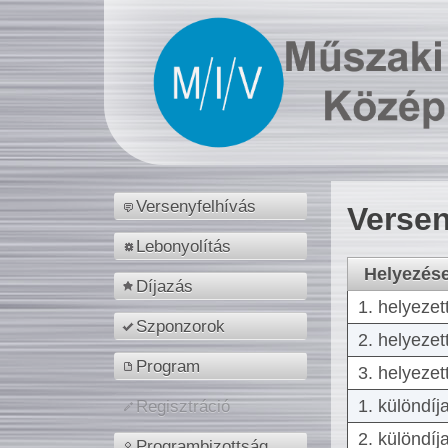
Versenyfelhívás
Versen
Lebonyolítás
Helyezés
Díjazás
1. helyezet
Szponzorok
2. helyezet
Program
3. helyezet
1. különdíj
Regisztráció
2. különdíj
Programbizottság