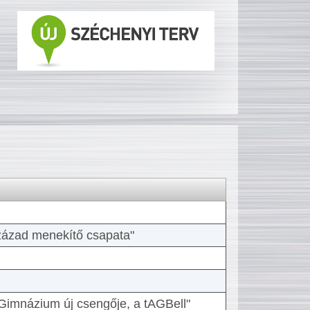
 század menekítő csapata"
Gimnázium új csengője, a tAGBell"