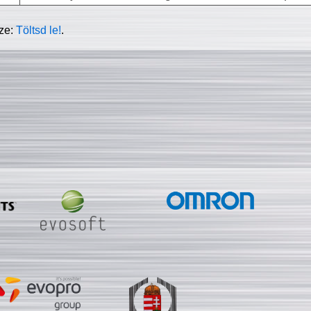
sze:
Töltsd le!
.