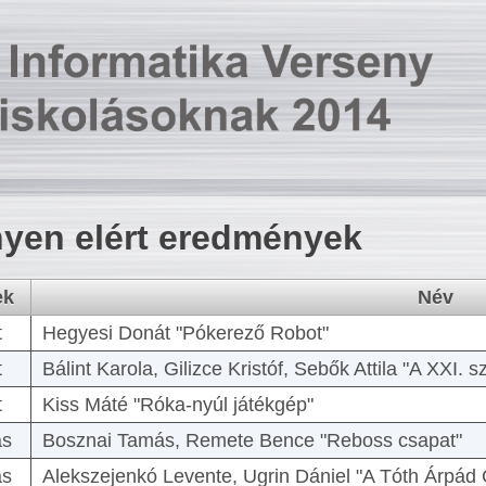
yen elért eredmények
ek
Név
t
Hegyesi Donát "Pókerező Robot"
t
Bálint Karola, Gilizce Kristóf, Sebők Attila "A XXI.
t
Kiss Máté "Róka-nyúl játékgép"
as
Bosznai Tamás, Remete Bence "Reboss csapat"
as
Alekszejenkó Levente, Ugrin Dániel "A Tóth Árpád 