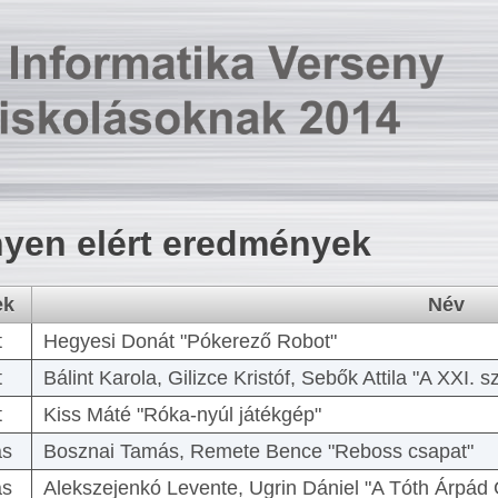
yen elért eredmények
ek
Név
t
Hegyesi Donát "Pókerező Robot"
t
Bálint Karola, Gilizce Kristóf, Sebők Attila "A XXI.
t
Kiss Máté "Róka-nyúl játékgép"
as
Bosznai Tamás, Remete Bence "Reboss csapat"
as
Alekszejenkó Levente, Ugrin Dániel "A Tóth Árpád 