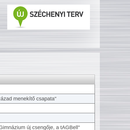
 század menekítő csapata"
Gimnázium új csengője, a tAGBell"