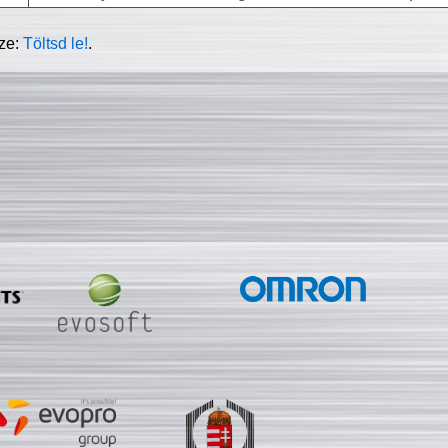
sze:
Töltsd le!
.