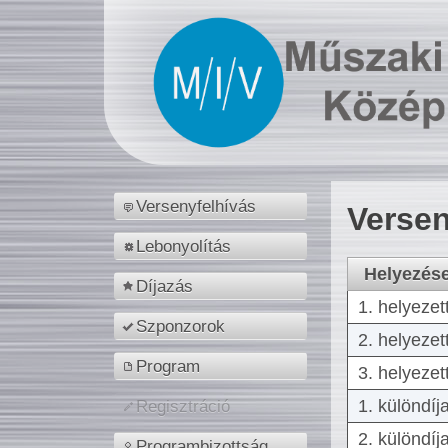
Versenyfelhívás
Versen
Lebonyolítás
Helyezés
Díjazás
1. helyezet
Szponzorok
2. helyezet
Program
3. helyezet
1. különdíj
Regisztráció
2. különdíj
Programbizottság