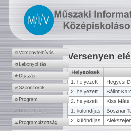
Versenyfelhívás
Versenyen el
Lebonyolítás
Helyezések
Díjazás
1. helyezett
Hegyesi D
Szponzorok
2. helyezett
Bálint Kar
Program
3. helyezett
Kiss Máté 
1. különdíjas
Bosznai T
Regisztráció
2. különdíjas
Alekszejen
Programbizottság