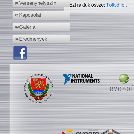
Versenyhelyszín
Ezt raktuk össze:
Töltsd le!
.
Kapcsolat
Galéria
Eredmények