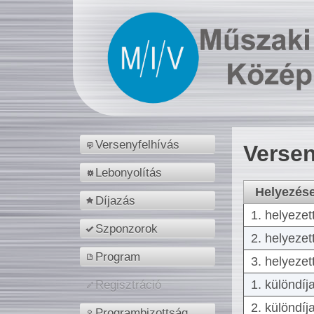
Versenyfelhívás
Versen
Lebonyolítás
Helyezés
Díjazás
1. helyezet
Szponzorok
2. helyezet
Program
3. helyezet
1. különdíj
Regisztráció
2. különdíj
Programbizottság