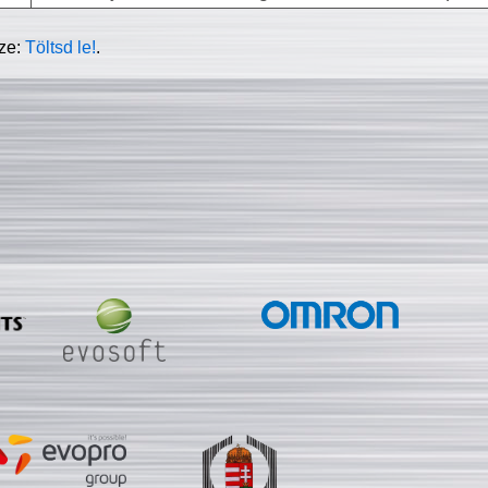
sze:
Töltsd le!
.