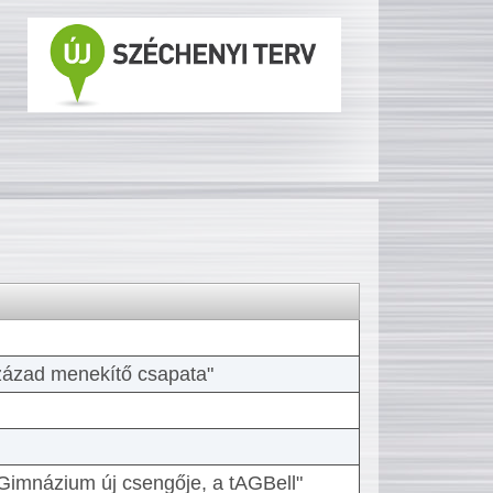
 század menekítő csapata"
Gimnázium új csengője, a tAGBell"