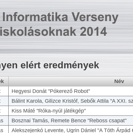
yen elért eredmények
ek
Név
t
Hegyesi Donát "Pókerező Robot"
t
Bálint Karola, Gilizce Kristóf, Sebők Attila "A XXI.
t
Kiss Máté "Róka-nyúl játékgép"
as
Bosznai Tamás, Remete Bence "Reboss csapat"
as
Alekszejenkó Levente, Ugrin Dániel "A Tóth Árpád 