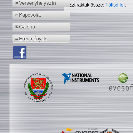
Versenyhelyszín
Ezt raktuk össze:
Töltsd le!
.
Kapcsolat
Galéria
Eredmények