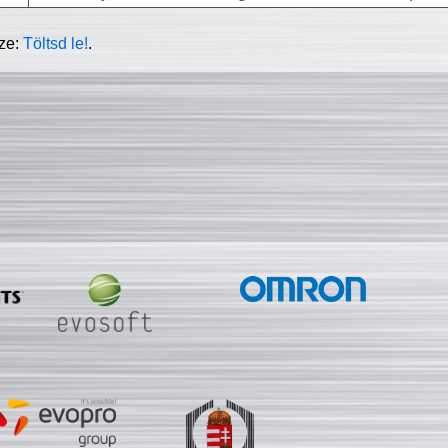
sze:
Töltsd le!
.