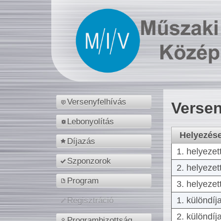
Versenyfelhívás
Versen
Lebonyolítás
Helyezés
Díjazás
1. helyezet
Szponzorok
2. helyezet
Program
3. helyezet
1. különdíj
Regisztráció
2. különdíj
Programbizottság