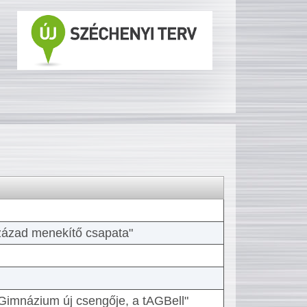
 század menekítő csapata"
Gimnázium új csengője, a tAGBell"