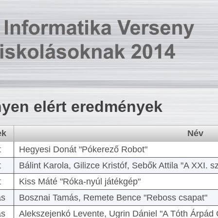
yen elért eredmények
ek
Név
t
Hegyesi Donát "Pókerező Robot"
t
Bálint Karola, Gilizce Kristóf, Sebők Attila "A XXI.
t
Kiss Máté "Róka-nyúl játékgép"
as
Bosznai Tamás, Remete Bence "Reboss csapat"
as
Alekszejenkó Levente, Ugrin Dániel "A Tóth Árpád 