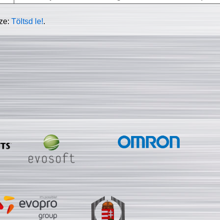
sze:
Töltsd le!
.