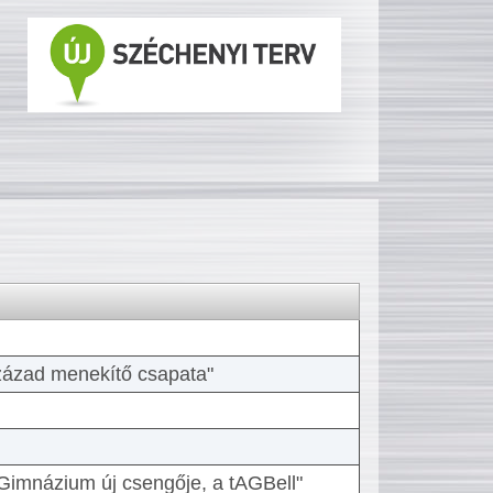
 század menekítő csapata"
Gimnázium új csengője, a tAGBell"