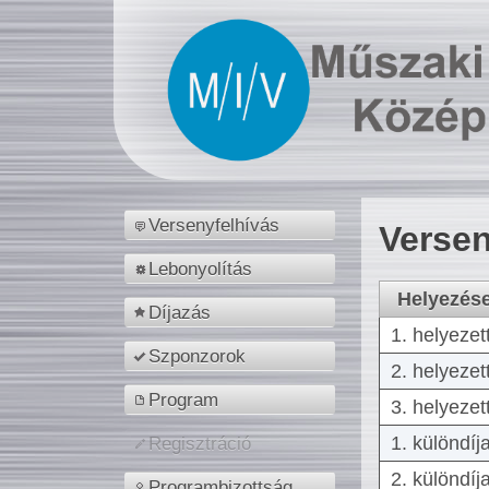
Versenyfelhívás
Versen
Lebonyolítás
Helyezés
Díjazás
1. helyezet
Szponzorok
2. helyezet
Program
3. helyezet
1. különdíj
Regisztráció
2. különdíj
Programbizottság