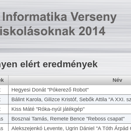
yen elért eredmények
ek
Név
t
Hegyesi Donát "Pókerező Robot"
t
Bálint Karola, Gilizce Kristóf, Sebők Attila "A XXI.
t
Kiss Máté "Róka-nyúl játékgép"
as
Bosznai Tamás, Remete Bence "Reboss csapat"
as
Alekszejenkó Levente, Ugrin Dániel "A Tóth Árpád 