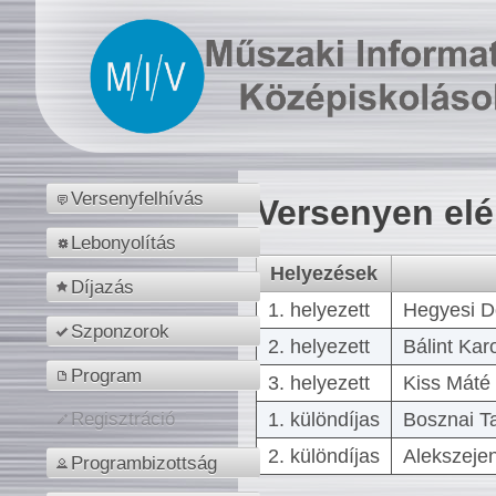
Versenyfelhívás
Versenyen el
Lebonyolítás
Helyezések
Díjazás
1. helyezett
Hegyesi D
Szponzorok
2. helyezett
Bálint Kar
Program
3. helyezett
Kiss Máté 
1. különdíjas
Bosznai T
Regisztráció
2. különdíjas
Alekszejen
Programbizottság