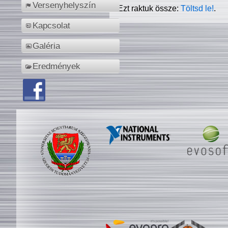
Versenyhelyszín
Ezt raktuk össze:
Töltsd le!
.
Kapcsolat
Galéria
Eredmények