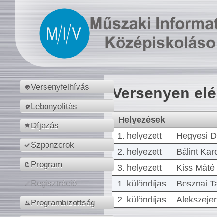
Versenyfelhívás
Versenyen el
Lebonyolítás
Helyezések
Díjazás
1. helyezett
Hegyesi D
Szponzorok
2. helyezett
Bálint Kar
Program
3. helyezett
Kiss Máté 
1. különdíjas
Bosznai T
Regisztráció
2. különdíjas
Alekszejen
Programbizottság