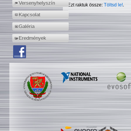
Versenyhelyszín
Ezt raktuk össze:
Töltsd le!
.
Kapcsolat
Galéria
Eredmények