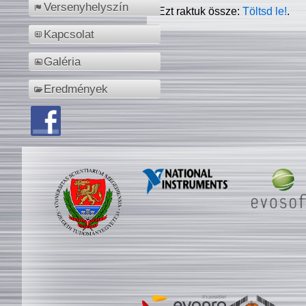
Versenyhelyszín
Ezt raktuk össze:
Töltsd le!
.
Kapcsolat
Galéria
Eredmények