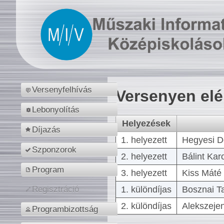
Versenyfelhívás
Versenyen el
Lebonyolítás
Helyezések
Díjazás
1. helyezett
Hegyesi D
Szponzorok
2. helyezett
Bálint Kar
Program
3. helyezett
Kiss Máté 
1. különdíjas
Bosznai T
Regisztráció
2. különdíjas
Alekszejen
Programbizottság