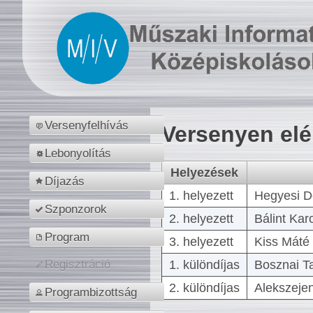
Versenyfelhívás
Versenyen el
Lebonyolítás
Helyezések
Díjazás
1. helyezett
Hegyesi D
Szponzorok
2. helyezett
Bálint Kar
Program
3. helyezett
Kiss Máté 
1. különdíjas
Bosznai T
Regisztráció
2. különdíjas
Alekszejen
Programbizottság