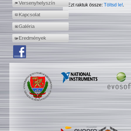
Versenyhelyszín
Ezt raktuk össze:
Töltsd le!
.
Kapcsolat
Galéria
Eredmények