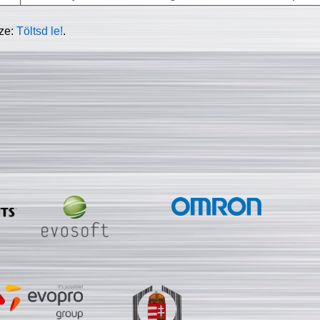
sze:
Töltsd le!
.