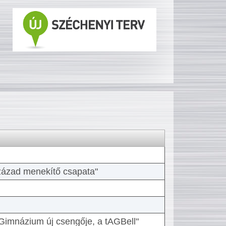
 század menekítő csapata"
Gimnázium új csengője, a tAGBell"