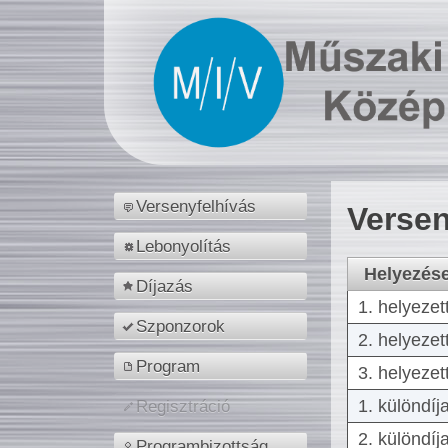
Versenyfelhívás
Versen
Lebonyolítás
Helyezés
Díjazás
1. helyezet
Szponzorok
2. helyezet
Program
3. helyezet
1. különdíj
Regisztráció
2. különdíj
Programbizottság