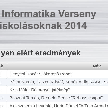
yen elért eredmények
ek
Név
t
Hegyesi Donát "Pókerező Robot"
t
Bálint Karola, Gilizce Kristóf, Sebők Attila "A XXI.
t
Kiss Máté "Róka-nyúl játékgép"
as
Bosznai Tamás, Remete Bence "Reboss csapat"
as
Alekszejenkó Levente, Ugrin Dániel "A Tóth Árpád 