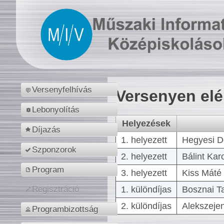
Versenyfelhívás
Versenyen el
Lebonyolítás
Helyezések
Díjazás
1. helyezett
Hegyesi D
Szponzorok
2. helyezett
Bálint Kar
Program
3. helyezett
Kiss Máté 
1. különdíjas
Bosznai T
Regisztráció
2. különdíjas
Alekszejen
Programbizottság