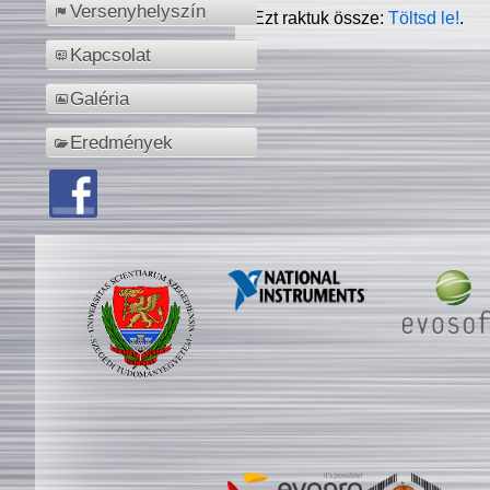
Versenyhelyszín
Ezt raktuk össze:
Töltsd le!
.
Kapcsolat
Galéria
Eredmények