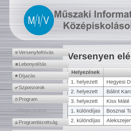
Versenyfelhívás
Versenyen el
Lebonyolítás
Helyezések
Díjazás
1. helyezett
Hegyesi D
Szponzorok
2. helyezett
Bálint Kar
Program
3. helyezett
Kiss Máté 
1. különdíjas
Bosznai T
Regisztráció
2. különdíjas
Alekszejen
Programbizottság