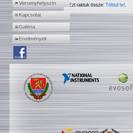
Versenyhelyszín
Ezt raktuk össze:
Töltsd le!
.
Kapcsolat
Galéria
Eredmények