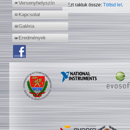
Versenyhelyszín
Ezt raktuk össze:
Töltsd le!
.
Kapcsolat
Galéria
Eredmények