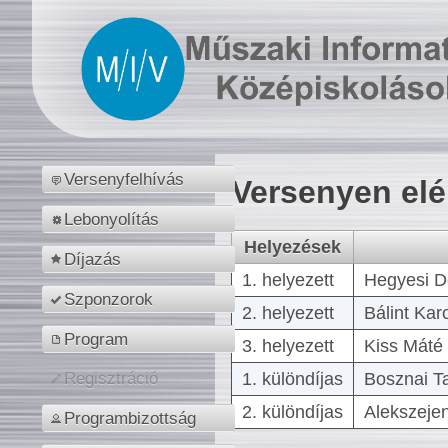
Versenyfelhívás
Versenyen el
Lebonyolítás
Helyezések
Díjazás
1. helyezett
Hegyesi D
Szponzorok
2. helyezett
Bálint Kar
Program
3. helyezett
Kiss Máté 
1. különdíjas
Bosznai T
Regisztráció
2. különdíjas
Alekszejen
Programbizottság