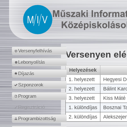
Versenyfelhívás
Versenyen el
Lebonyolítás
Helyezések
Díjazás
1. helyezett
Hegyesi D
Szponzorok
2. helyezett
Bálint Kar
Program
3. helyezett
Kiss Máté 
1. különdíjas
Bosznai T
Regisztráció
2. különdíjas
Alekszejen
Programbizottság