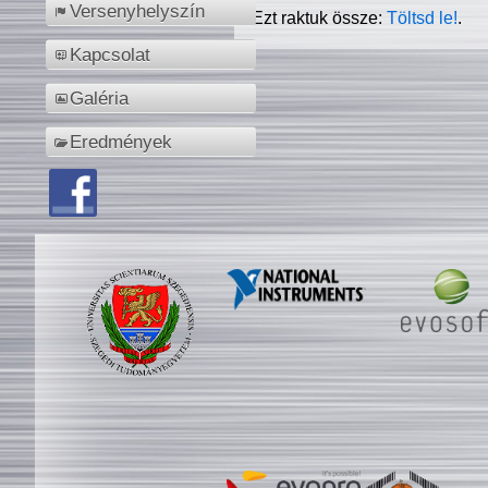
Versenyhelyszín
Ezt raktuk össze:
Töltsd le!
.
Kapcsolat
Galéria
Eredmények