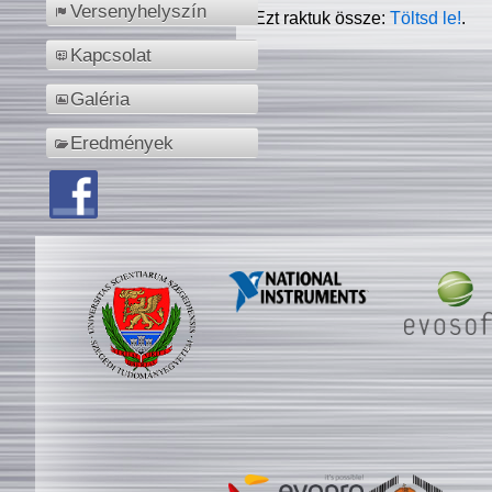
Versenyhelyszín
Ezt raktuk össze:
Töltsd le!
.
Kapcsolat
Galéria
Eredmények