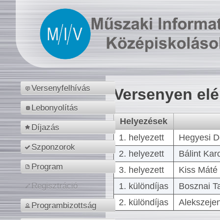
Versenyfelhívás
Versenyen el
Lebonyolítás
Helyezések
Díjazás
1. helyezett
Hegyesi D
Szponzorok
2. helyezett
Bálint Kar
Program
3. helyezett
Kiss Máté 
1. különdíjas
Bosznai T
Regisztráció
2. különdíjas
Alekszejen
Programbizottság