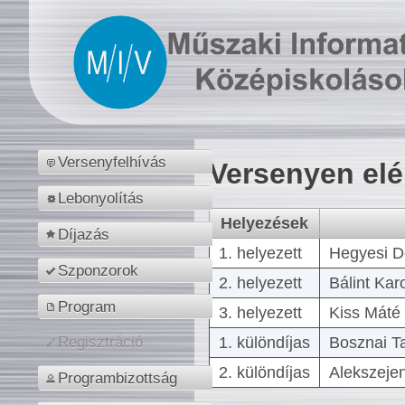
Versenyfelhívás
Versenyen el
Lebonyolítás
Helyezések
Díjazás
1. helyezett
Hegyesi D
Szponzorok
2. helyezett
Bálint Kar
Program
3. helyezett
Kiss Máté 
1. különdíjas
Bosznai T
Regisztráció
2. különdíjas
Alekszejen
Programbizottság