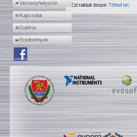
Versenyhelyszín
Ezt raktuk össze:
Töltsd le!
.
Kapcsolat
Galéria
Eredmények