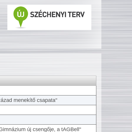
 század menekítő csapata"
Gimnázium új csengője, a tAGBell"