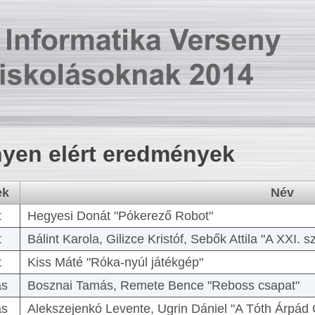
yen elért eredmények
ek
Név
t
Hegyesi Donát "Pókerező Robot"
t
Bálint Karola, Gilizce Kristóf, Sebők Attila "A XXI.
t
Kiss Máté "Róka-nyúl játékgép"
as
Bosznai Tamás, Remete Bence "Reboss csapat"
as
Alekszejenkó Levente, Ugrin Dániel "A Tóth Árpád 