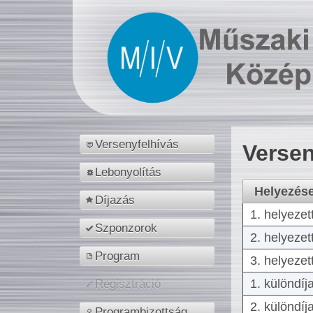
Versenyfelhívás
Versen
Lebonyolítás
Helyezés
Díjazás
1. helyezet
Szponzorok
2. helyezet
Program
3. helyezet
1. különdíj
Regisztráció
2. különdíj
Programbizottság