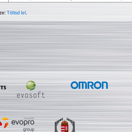
sze:
Töltsd le!
.