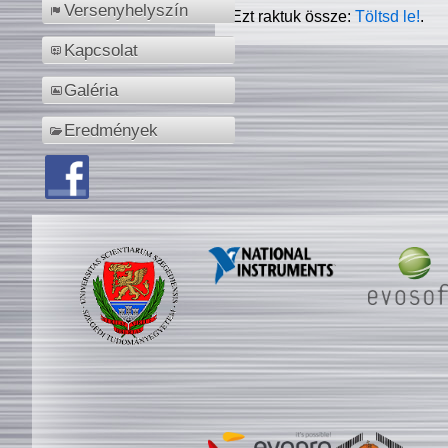
Versenyhelyszín
Ezt raktuk össze:
Töltsd le!
.
Kapcsolat
Galéria
Eredmények