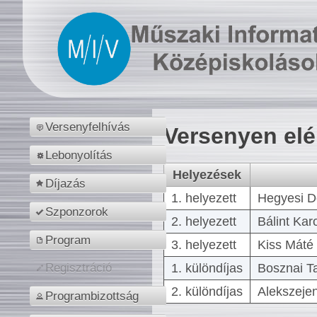
Versenyfelhívás
Versenyen el
Lebonyolítás
Helyezések
Díjazás
1. helyezett
Hegyesi D
Szponzorok
2. helyezett
Bálint Kar
Program
3. helyezett
Kiss Máté 
1. különdíjas
Bosznai T
Regisztráció
2. különdíjas
Alekszejen
Programbizottság