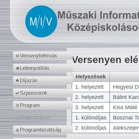
Versenyfelhívás
Versenyen el
Lebonyolítás
Helyezések
Díjazás
1. helyezett
Hegyesi D
Szponzorok
2. helyezett
Bálint Kar
Program
3. helyezett
Kiss Máté 
1. különdíjas
Bosznai T
Regisztráció
2. különdíjas
Alekszejen
Programbizottság