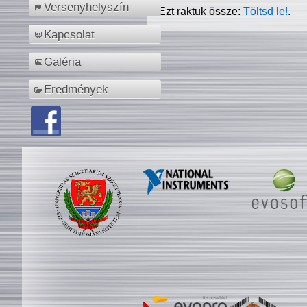
Versenyhelyszín
Ezt raktuk össze:
Töltsd le!
.
Kapcsolat
Galéria
Eredmények