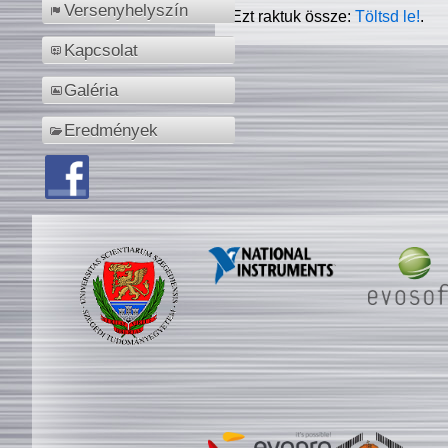
Versenyhelyszín
Ezt raktuk össze:
Töltsd le!
.
Kapcsolat
Galéria
Eredmények