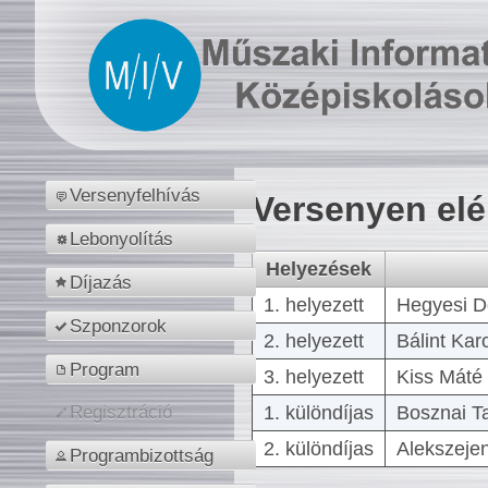
Versenyfelhívás
Versenyen el
Lebonyolítás
Helyezések
Díjazás
1. helyezett
Hegyesi D
Szponzorok
2. helyezett
Bálint Kar
Program
3. helyezett
Kiss Máté 
1. különdíjas
Bosznai T
Regisztráció
2. különdíjas
Alekszejen
Programbizottság