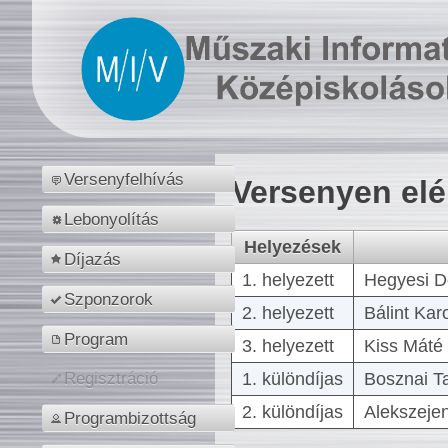
Versenyfelhívás
Versenyen el
Lebonyolítás
Helyezések
Díjazás
1. helyezett
Hegyesi D
Szponzorok
2. helyezett
Bálint Kar
Program
3. helyezett
Kiss Máté 
1. különdíjas
Bosznai T
Regisztráció
2. különdíjas
Alekszejen
Programbizottság