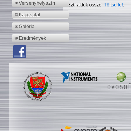
Versenyhelyszín
Ezt raktuk össze:
Töltsd le!
.
Kapcsolat
Galéria
Eredmények