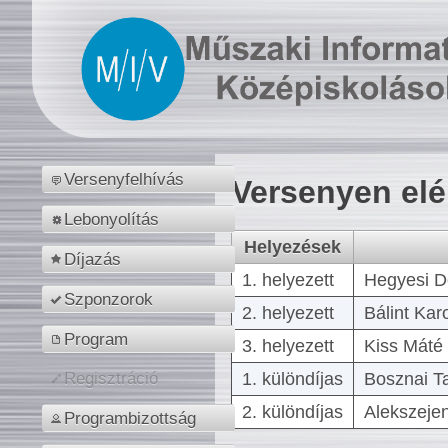
Versenyfelhívás
Versenyen el
Lebonyolítás
Helyezések
Díjazás
1. helyezett
Hegyesi D
Szponzorok
2. helyezett
Bálint Kar
Program
3. helyezett
Kiss Máté 
1. különdíjas
Bosznai T
Regisztráció
2. különdíjas
Alekszejen
Programbizottság