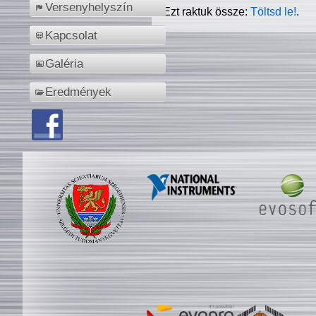
Versenyhelyszín
Ezt raktuk össze:
Töltsd le!
.
Kapcsolat
Galéria
Eredmények