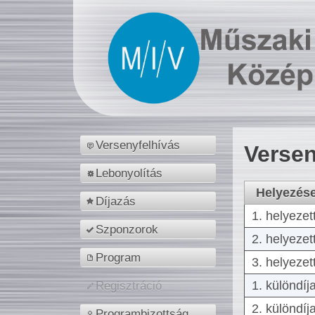
Versenyfelhívás
Versen
Lebonyolítás
Helyezés
Díjazás
1. helyezet
Szponzorok
2. helyezet
Program
3. helyezet
1. különdíj
Regisztráció
2. különdíj
Programbizottság