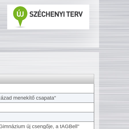
 század menekítő csapata"
Gimnázium új csengője, a tAGBell"