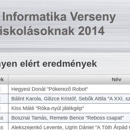
yen elért eredmények
ek
Név
t
Hegyesi Donát "Pókerező Robot"
t
Bálint Karola, Gilizce Kristóf, Sebők Attila "A XXI.
t
Kiss Máté "Róka-nyúl játékgép"
as
Bosznai Tamás, Remete Bence "Reboss csapat"
as
Alekszejenkó Levente, Ugrin Dániel "A Tóth Árpád 