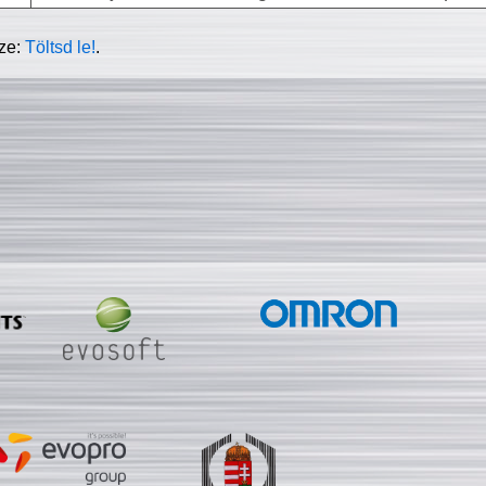
sze:
Töltsd le!
.