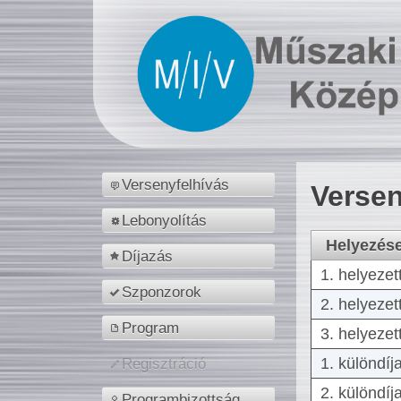
Versenyfelhívás
Versen
Lebonyolítás
Helyezés
Díjazás
1. helyezet
Szponzorok
2. helyezet
Program
3. helyezet
1. különdíj
Regisztráció
2. különdíj
Programbizottság