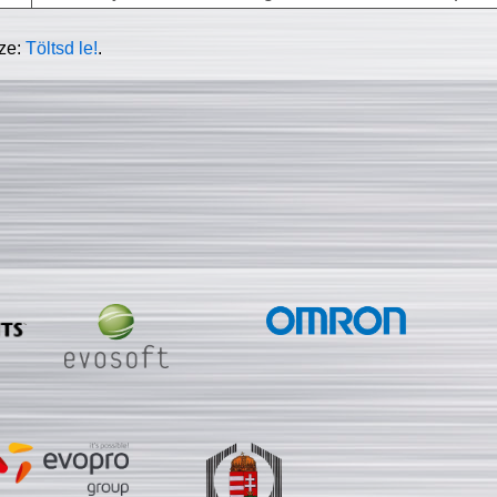
sze:
Töltsd le!
.