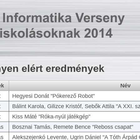
yen elért eredmények
ek
Név
t
Hegyesi Donát "Pókerező Robot"
t
Bálint Karola, Gilizce Kristóf, Sebők Attila "A XXI.
t
Kiss Máté "Róka-nyúl játékgép"
as
Bosznai Tamás, Remete Bence "Reboss csapat"
as
Alekszejenkó Levente, Ugrin Dániel "A Tóth Árpád 