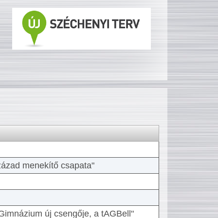
 század menekítő csapata"
Gimnázium új csengője, a tAGBell"