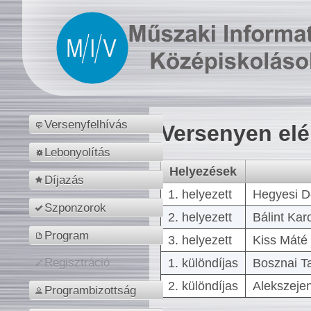
Versenyfelhívás
Versenyen el
Lebonyolítás
Helyezések
Díjazás
1. helyezett
Hegyesi D
Szponzorok
2. helyezett
Bálint Kar
Program
3. helyezett
Kiss Máté 
1. különdíjas
Bosznai T
Regisztráció
2. különdíjas
Alekszejen
Programbizottság