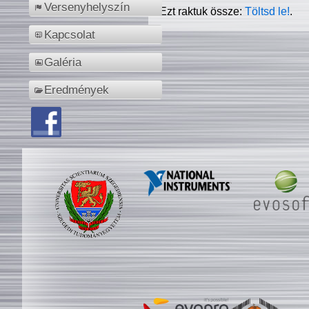
Versenyhelyszín
Ezt raktuk össze:
Töltsd le!
.
Kapcsolat
Galéria
Eredmények