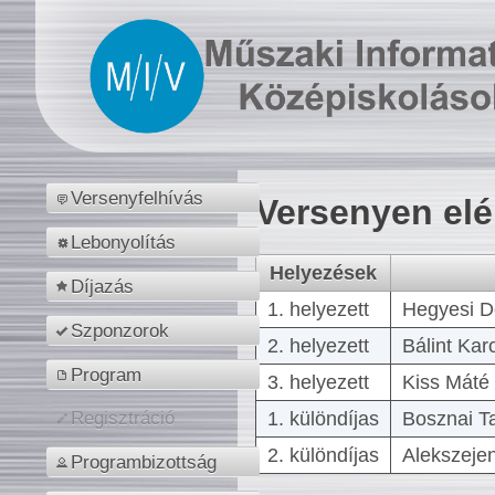
Versenyfelhívás
Versenyen el
Lebonyolítás
Helyezések
Díjazás
1. helyezett
Hegyesi D
Szponzorok
2. helyezett
Bálint Kar
Program
3. helyezett
Kiss Máté 
1. különdíjas
Bosznai T
Regisztráció
2. különdíjas
Alekszejen
Programbizottság