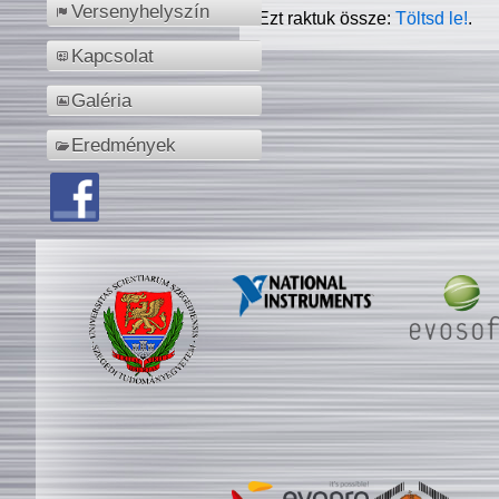
Versenyhelyszín
Ezt raktuk össze:
Töltsd le!
.
Kapcsolat
Galéria
Eredmények